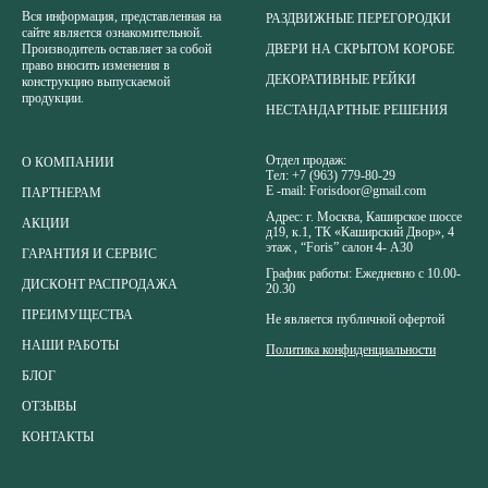
Вся информация, представленная на
РАЗДВИЖНЫЕ ПЕРЕГОРОДКИ
сайте является ознакомительной.
ДВЕРИ НА СКРЫТОМ КОРОБЕ
Производитель оставляет за собой
право вносить изменения в
ДЕКОРАТИВНЫЕ РЕЙКИ
конструкцию выпускаемой
продукции.
НЕСТАНДАРТНЫЕ РЕШЕНИЯ
Отдел продаж:
О КОМПАНИИ
Тел:
+7 (963) 779-80-29
E -mail:
Forisdoor@gmail.com
ПАРТНЕРАМ
Адрес:
г. Москва, Каширское шоссе
АКЦИИ
д19, к.1, ТК «Каширский Двор», 4
этаж , “Foris” салон 4- А3
0
ГАРАНТИЯ И СЕРВИС
График работы: Ежедневно с 10.00-
ДИСКОНТ РАСПРОДАЖА
20.30
ПРЕИМУЩЕСТВА
Не является публичной офертой
НАШИ РАБОТЫ
Политика конфиденциальности
БЛОГ
ОТЗЫВЫ
КОНТАКТЫ