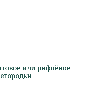
атовое или рифлёное
регородки