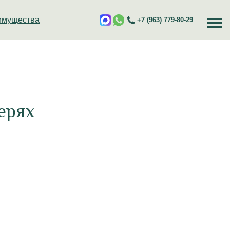
+7 (963) 779-80-29
верях